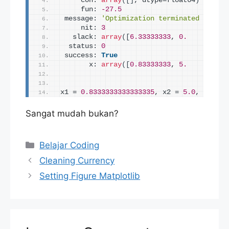
     con: 
array
([]
, dtype=float64
)
     fun: 
-27.5
 message: 
'Optimization terminated succes
     nit: 
3
   slack: 
array
([
6.33333333
, 
0.
        , 
  status: 
0
 success: 
True
       x: 
array
([
0.83333333
, 
5.
])
x1 = 
0.8333333333333335
, x2 = 
5.0
, z = 
27
Sangat mudah bukan?
Categories
Belajar Coding
Cleaning Currency
Setting Figure Matplotlib