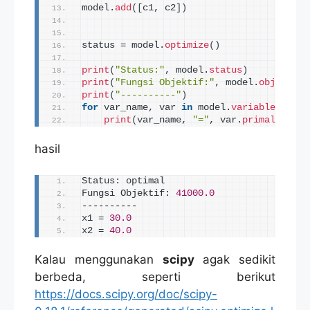
model.
add
([
c1, c2
])
status = model.
optimize
()
print
(
"Status:"
, model.
status
)
print
(
"Fungsi Objektif:"
, model.
objective
print
(
"----------"
)
for
 var_name, var 
in
 model.
variables
.
iter
print
(
var_name, 
"="
, var.
primal
)
hasil
Status: optimal
Fungsi Objektif: 
41000.0
----------
x1 = 
30.0
x2 = 
40.0
Kalau menggunakan
scipy
agak sedikit
berbeda, seperti berikut
https://docs.scipy.org/doc/scipy-