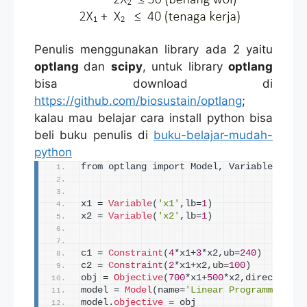
Penulis menggunakan library ada 2 yaitu
optlang
dan
scipy
, untuk library
optlang
bisa download di
https://github.com/biosustain/optlang
;
kalau mau belajar cara install python bisa
beli buku penulis di
buku-belajar-mudah-
python
from optlang import Model, Variable, Cons
x1 = 
Variable
(
'x1'
,lb=
1
)
x2 = 
Variable
(
'x2'
,lb=
1
)
c1 = 
Constraint
(
4
*x1+
3
*x2,ub=
240
)
c2 = 
Constraint
(
2
*x1+x2,ub=
100
)
obj = 
Objective
(
700
*x1+
500
*x2,direction=
'
model = 
Model
(
name=
'Linear Programming'
)
model.
objective
 = obj