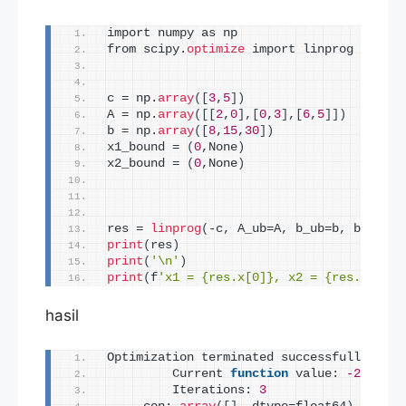
import numpy as np
from scipy.
optimize
 import linprog
c = np.
array
([
3
,
5
])
A = np.
array
([[
2
,
0
]
,
[
0
,
3
]
,
[
6
,
5
]])
b = np.
array
([
8
,
15
,
30
])
x1_bound = 
(
0
,None
)
x2_bound = 
(
0
,None
)
res = 
linprog
(
-c, A_ub=A, b_ub=b, bounds=
print
(
res
)
print
(
'\n'
)
print
(
f
'x1 = {res.x[0]}, x2 = {res.x[1]},
hasil
Optimization terminated successfully.
         Current 
function
 value: 
-27.5000
         Iterations: 
3