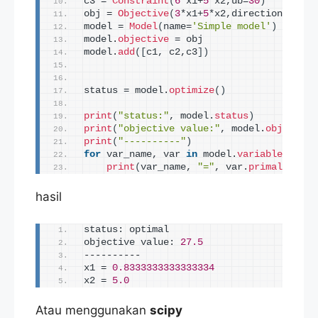
c3 = 
Constraint
(
6
*x1+
5
*x2,ub=
30
)
obj = 
Objective
(
3
*x1+
5
*x2,direction=
'max'
model = 
Model
(
name=
'Simple model'
)
model.
objective
 = obj
model.
add
([
c1, c2,c3
])
status = model.
optimize
()
print
(
"status:"
, model.
status
)
print
(
"objective value:"
, model.
objective
print
(
"----------"
)
for
 var_name, var 
in
 model.
variables
.
iter
print
(
var_name, 
"="
, var.
primal
)
hasil
status: optimal
objective value: 
27.5
----------
x1 = 
0.8333333333333334
x2 = 
5.0
Atau menggunakan
scipy