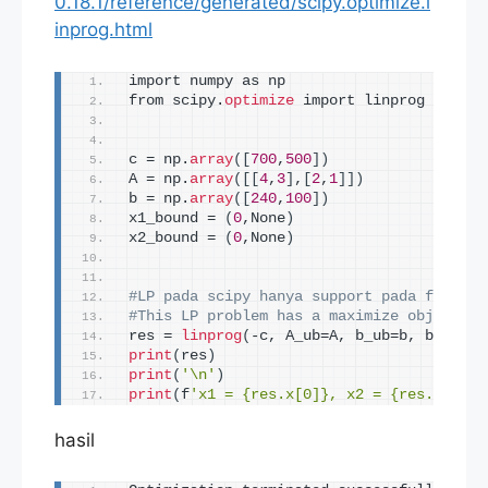
0.18.1/reference/generated/scipy.optimize.l
inprog.html
import numpy as np
from scipy.
optimize
 import linprog
c = np.
array
([
700
,
500
])
A = np.
array
([[
4
,
3
]
,
[
2
,
1
]])
b = np.
array
([
240
,
100
])
x1_bound = 
(
0
,None
)
x2_bound = 
(
0
,None
)
#LP pada scipy hanya support pada fungsi 
#This LP problem has a maximize objective
res = 
linprog
(
-c, A_ub=A, b_ub=b, bounds=
print
(
res
)
print
(
'\n'
)
print
(
f
'x1 = {res.x[0]}, x2 = {res.x[1]},
hasil