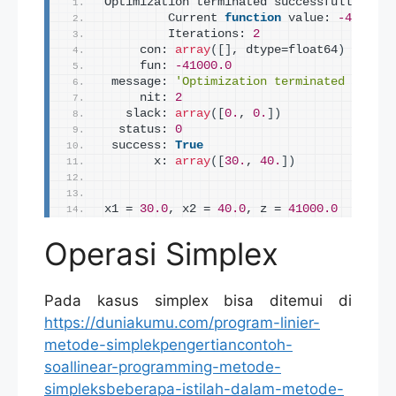
Optimization terminated successfully.
         Current 
function
 value: 
-41000.0
         Iterations: 
2
     con: 
array
([]
, dtype=float64
)
     fun: 
-41000.0
 message: 
'Optimization terminated succes
     nit: 
2
   slack: 
array
([
0.
, 
0.
])
  status: 
0
 success: 
True
       x: 
array
([
30.
, 
40.
])
x1 = 
30.0
, x2 = 
40.0
, z = 
41000.0
Operasi Simplex
Pada kasus simplex bisa ditemui di
https://duniakumu.com/program-linier-
metode-simplekpengertiancontoh-
soallinear-programming-metode-
simpleksbeberapa-istilah-dalam-metode-