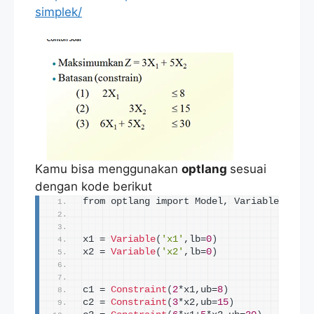
simplek/
Kamu bisa menggunakan
optlang
sesuai
dengan kode berikut
from optlang import Model, Variable, Cons
x1 = 
Variable
(
'x1'
,lb=
0
)
x2 = 
Variable
(
'x2'
,lb=
0
)
c1 = 
Constraint
(
2
*x1,ub=
8
)
c2 = 
Constraint
(
3
*x2,ub=
15
)