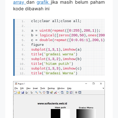
array
dan
grafik
jika masih belum paham
kode dibawah ini
clc;clear all;close all;
a = 
uint8
(
repmat
([
0
:
255
]
,
200
,
1
))
;
b = 
logical
([
zeros
(
200
,
50
)
,
ones
(
200
,
50
)])
c = 
double
(
repmat
([
0
:
0.01
:
1
]
,
200
,
1
))
;
figure
subplot
(
1
,
3
,
1
)
,
imshow
(
a
)
title
(
'gradasi warna'
)
subplot
(
1
,
3
,
2
)
,
imshow
(
b
)
title
(
'hitam putih'
)
subplot
(
1
,
3
,
3
)
,
imshow
(
c
)
title
(
'Gradasi Warna'
)