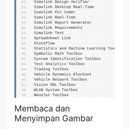
Simulink Design Verifier                 
Simulink Desktop Real-Time               
Simulink PLC Coder                       
Simulink Real-Time                       
Simulink Report Generator                
Simulink Requirements                    
Simulink Test                            
Spreadsheet Link                         
Stateflow                                
Statistics and Machine Learning Toolbox  
Symbolic Math Toolbox                    
System Identification Toolbox            
Text Analytics Toolbox                   
Trading Toolbox                          
Vehicle Dynamics Blockset                
Vehicle Network Toolbox                  
Vision HDL Toolbox                       
WLAN System Toolbox                      
Wavelet Toolbox                          
Membaca dan
Menyimpan Gambar