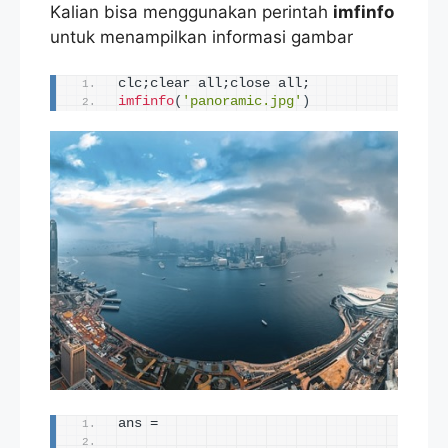
Kalian bisa menggunakan perintah
imfinfo
untuk menampilkan informasi gambar
clc;clear all;close all;
imfinfo
(
'panoramic.jpg'
)
ans = 