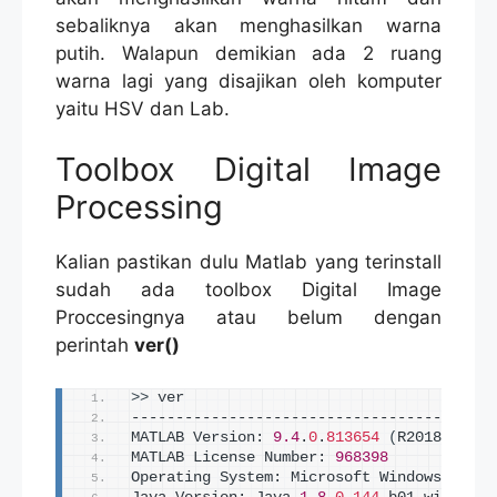
sebaliknya akan menghasilkan warna
putih. Walapun demikian ada 2 ruang
warna lagi yang disajikan oleh komputer
yaitu HSV dan Lab.
Toolbox Digital Image
Processing
Kalian pastikan dulu Matlab yang terinstall
sudah ada toolbox Digital Image
Proccesingnya atau belum dengan
perintah
ver()
>>
 ver
-----------------------------------------
MATLAB Version: 
9.4
.
0
.
813654
(
R2018a
)
MATLAB License Number: 
968398
Operating System: Microsoft Windows 
10
 Ho