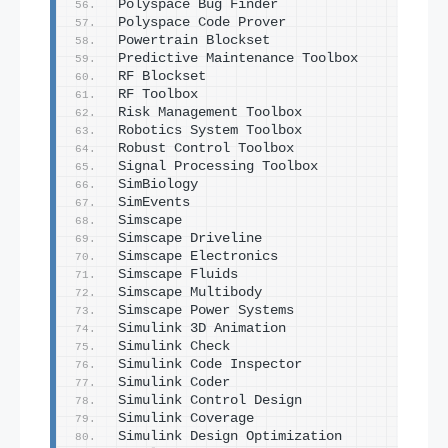
Polyspace Bug Finder                     
Polyspace Code Prover                    
Powertrain Blockset                      
Predictive Maintenance Toolbox           
RF Blockset                              
RF Toolbox                               
Risk Management Toolbox                  
Robotics System Toolbox                  
Robust Control Toolbox                   
Signal Processing Toolbox                
SimBiology                               
SimEvents                                
Simscape                                 
Simscape Driveline                       
Simscape Electronics                     
Simscape Fluids                          
Simscape Multibody                       
Simscape Power Systems                   
Simulink 3D Animation                    
Simulink Check                           
Simulink Code Inspector                  
Simulink Coder                           
Simulink Control Design                  
Simulink Coverage                        
Simulink Design Optimization             