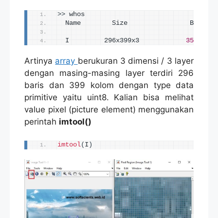
>>
 whos
  Name        Size                Bytes  
  I         296x399x3            
354312
  
Artinya
array
berukuran 3 dimensi / 3 layer
dengan masing-masing layer terdiri 296
baris dan 399 kolom dengan type data
primitive yaitu uint8. Kalian bisa melihat
value pixel (picture element) menggunakan
perintah
imtool()
imtool
(
I
)