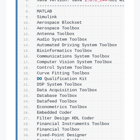
Java Version: Java 
1.8
.
0_144
-b01 with Ora
-----------------------------------------
MATLAB                                   
Simulink                                 
Aerospace Blockset                       
Aerospace Toolbox                        
Antenna Toolbox                          
Audio System Toolbox                     
Automated Driving System Toolbox         
Bioinformatics Toolbox                   
Communications System Toolbox            
Computer Vision System Toolbox           
Control System Toolbox                   
Curve Fitting Toolbox                    
DO
 Qualification Kit                     
DSP System Toolbox                       
Data Acquisition Toolbox                 
Database Toolbox                         
Datafeed Toolbox                         
Econometrics Toolbox                     
Embedded Coder                           
Filter Design HDL Coder                  
Financial Instruments Toolbox            
Financial Toolbox                        
Fixed-Point Designer                     