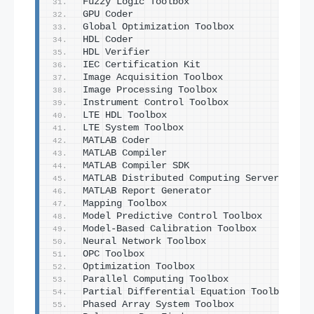
Fuzzy Logic Toolbox                      
GPU Coder                                
Global Optimization Toolbox              
HDL Coder                                
HDL Verifier                             
IEC Certification Kit                    
Image Acquisition Toolbox                
Image Processing Toolbox                 
Instrument Control Toolbox               
LTE HDL Toolbox                          
LTE System Toolbox                       
MATLAB Coder                             
MATLAB Compiler                          
MATLAB Compiler SDK                      
MATLAB Distributed Computing Server      
MATLAB Report Generator                  
Mapping Toolbox                          
Model Predictive Control Toolbox         
Model-Based Calibration Toolbox          
Neural Network Toolbox                   
OPC Toolbox                              
Optimization Toolbox                     
Parallel Computing Toolbox               
Partial Differential Equation Toolbox    
Phased Array System Toolbox              