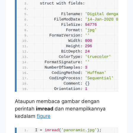
  struct with fields:
           Filename: 
'Digital dengan Matl
        FileModDate: 
'14-Jan-2020 07:48:2
           FileSize: 
94776
             Format: 
'jpg'
      FormatVersion: 
''
              Width: 
800
             Height: 
296
           BitDepth: 
24
          ColorType: 
'truecolor'
    FormatSignature: 
''
    NumberOfSamples: 
3
       CodingMethod: 
'Huffman'
      CodingProcess: 
'Sequential'
            Comment: 
{}
        Orientation: 
1
Ataupun membaca gambar dengan
perintah
imread
dan menampilkannya
kedalam
figure
I = 
imread
(
'panoramic.jpg'
)
;