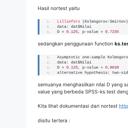
Hasil nortest yaitu
Lilliefors
(
Kolmogorov-Smirnov
)
data: dat$Nilai 
D = 
0.125
, p-value = 
0.7235
sedangkan penggunaan function
ks.te
Asymptotic one-sample Kolmogoro
data: dat$Nilai 
D = 
0.125
, p-value = 
0.9639
alternative hypothesis: two-sid
semuanya menghasilkan nilai D yang sa
value yang berbeda SPSS-ks.test deng
Kita lihat dokumentasi dari nortest
http
disitu tertera :