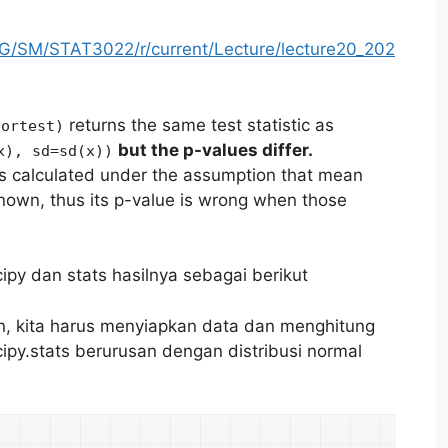
G/SM/STAT3022/r/current/Lecture/lecture20_202
returns the same test statistic as
nortest)
but the p-values differ.
x), sd=sd(x))
s calculated under the assumption that mean
nown, thus its p-value is wrong when those
ipy dan stats hasilnya sebagai berikut
n, kita harus menyiapkan data dan menghitung
cipy.stats berurusan dengan distribusi normal