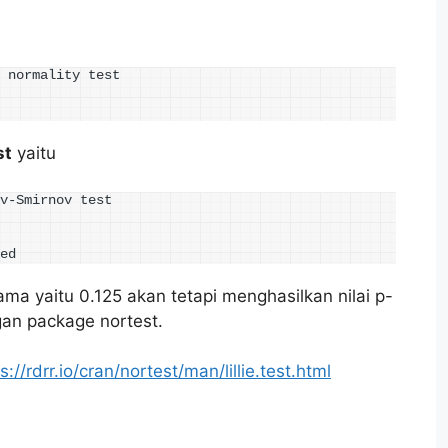
 normality test 
st
yaitu
v-Smirnov test 
ed
ma yaitu 0.125 akan tetapi menghasilkan nilai p-
an package nortest.
s://rdrr.io/cran/nortest/man/lillie.test.html