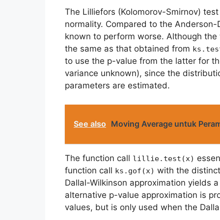
The Lilliefors (Kolomorov-Smirnov) tes
normality. Compared to the Anderson-Da
known to perform worse. Although the t
the same as that obtained from
ks.tes
to use the p-value from the latter for
variance unknown), since the distributio
parameters are estimated.
See also
Moving Average untuk Peram
The function call
essent
lillie.test(x)
function call
with the distinc
ks.gof(x)
Dallal-Wilkinson approximation yields a 
alternative p-value approximation is pro
values, but is only used when the Dalla