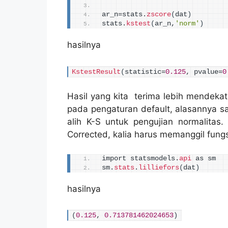
ar_n=stats.
zscore
(
dat
)
stats.
kstest
(
ar_n,
'norm'
)
hasilnya
KstestResult
(
statistic=
0.125
, pvalue=
0
Hasil yang kita terima lebih mendekati
pada pengaturan default, alasannya sam
alih K-S untuk pengujian normalitas. 
Corrected, kalia harus memanggil fungs
import statsmodels.
api
 as sm
sm.
stats
.
lilliefors
(
dat
)
hasilnya
(
0.125
, 
0.713781462024653
)