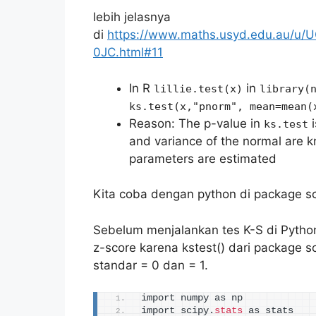
lebih jelasnya
di
https://www.maths.usyd.edu.au/u/U
0JC.html#11
In R
in
lillie.test(x)
library(
ks.test(x,"pnorm", mean=mean(
Reason: The p-value in
i
ks.test
and variance of the normal are k
parameters are estimated
Kita coba dengan python di package sc
Sebelum menjalankan tes K-S di Pytho
z-score karena kstest() dari package s
standar = 0 dan = 1.
import numpy as np
import scipy.
stats
 as stats