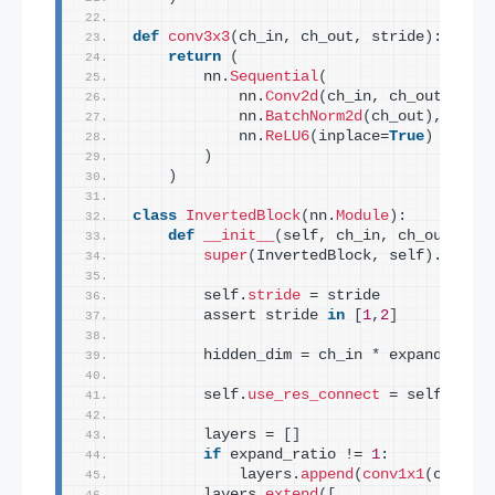
def
conv3x3
(
ch_in, ch_out, stride
)
:
return
(
        nn.
Sequential
(
            nn.
Conv2d
(
ch_in, ch_out, kern
            nn.
BatchNorm2d
(
ch_out
)
,
            nn.
ReLU6
(
inplace=
True
)
)
)
class
InvertedBlock
(
nn.
Module
)
:
def
__init__
(
self, ch_in, ch_out, exp
super
(
InvertedBlock, self
)
.
__init
        self.
stride
 = stride
        assert stride 
in
[
1
,
2
]
        hidden_dim = ch_in 
*
 expand_ratio
        self.
use_res_connect
 = self.
strid
        layers = 
[]
if
 expand_ratio != 
1
:
            layers.
append
(
conv1x1
(
ch_in, 
        layers.
extend
([