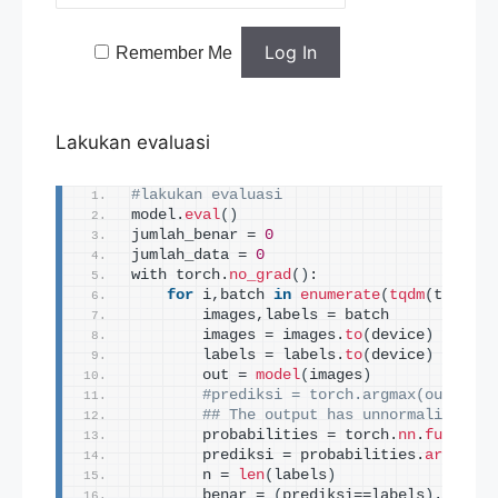
Remember Me
Lakukan evaluasi
#lakukan evaluasi
model.
eval
()
jumlah_benar = 
0
jumlah_data = 
0
with torch.
no_grad
()
:
for
 i,batch 
in
enumerate
(
tqdm
(
train_d
        images,labels = batch
        images = images.
to
(
device
)
        labels = labels.
to
(
device
)
        out = 
model
(
images
)
#prediksi = torch.argmax(out,dim=
## The output has unnormalized sc
        probabilities = torch.
nn
.
function
        prediksi = probabilities.
argmax
(
d
        n = 
len
(
labels
)
        benar = 
(
prediksi==labels
)
.
sum
()