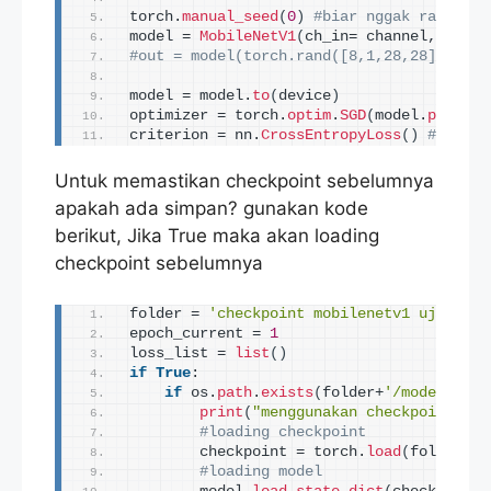
torch.
manual_seed
(
0
)
#biar nggak random l
model = 
MobileNetV1
(
ch_in= channel, n_cla
#out = model(torch.rand([8,1,28,28]))
model = model.
to
(
device
)
optimizer = torch.
optim
.
SGD
(
model.
paramet
criterion = nn.
CrossEntropyLoss
()
#karena
Untuk memastikan checkpoint sebelumnya
apakah ada simpan? gunakan kode
berikut, Jika True maka akan loading
checkpoint sebelumnya
folder = 
'checkpoint mobilenetv1 uji ke 2
epoch_current = 
1
loss_list = 
list
()
if
True
:
if
 os.
path
.
exists
(
folder+
'/model.pt'
)
print
(
"menggunakan checkpoint"
)
#loading checkpoint
        checkpoint = torch.
load
(
folder+
'/
#loading model