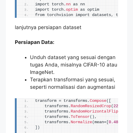
import torch.
nn
 as nn
import torch.
optim
 as optim
from torchvision import datasets, transfo
lanjutnya persiapan dataset
Persiapan Data:
Unduh dataset yang sesuai dengan
tugas Anda, misalnya CIFAR-10 atau
ImageNet.
Terapkan transformasi yang sesuai,
seperti normalisasi dan augmentasi
transform = transforms.
Compose
([
    transforms.
RandomResizedCrop
(
224
)
,
    transforms.
RandomHorizontalFlip
()
,
    transforms.
ToTensor
()
,
    transforms.
Normalize
(
mean=
[
0.485
, 
0.4
])