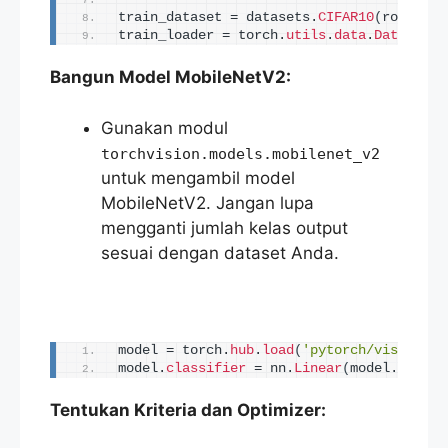
train_dataset = datasets.
CIFAR10
(
root=
'./
train_loader = torch.
utils
.
data
.
DataLoade
Bangun Model MobileNetV2:
Gunakan modul
torchvision.models.mobilenet_v2
untuk mengambil model
MobileNetV2. Jangan lupa
mengganti jumlah kelas output
sesuai dengan dataset Anda.
model = torch.
hub
.
load
(
'pytorch/vision:v0
model.
classifier
 = nn.
Linear
(
model.
last_c
Tentukan Kriteria dan Optimizer: