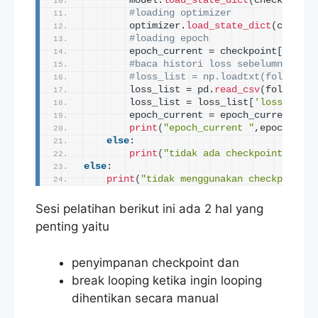
        model.
load_state_dict
(
checkpoint
[
#loading optimizer
        optimizer.
load_state_dict
(
checkpo
#loading epoch
        epoch_current = checkpoint
[
'epoch
#baca histori loss sebelumnya
#loss_list = np.loadtxt(folder+'/
        loss_list = pd.
read_csv
(
folder+
"/
        loss_list = loss_list
[
'loss'
]
.
tol
        epoch_current = epoch_current+
1
print
(
"epoch_current "
,epoch_curr
else
:
print
(
"tidak ada checkpoint"
)
else
:
print
(
"tidak menggunakan checkpoint"
)
Sesi pelatihan berikut ini ada 2 hal yang
penting yaitu
penyimpanan checkpoint dan
break looping ketika ingin looping
dihentikan secara manual