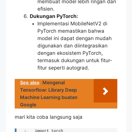
membuat model lebih ringan dan
efisien.
Dukungan PyTorch:
Implementasi MobileNetV2 di
PyTorch memastikan bahwa
model ini dapat dengan mudah
digunakan dan diintegrasikan
dengan ekosistem PyTorch,
termasuk dukungan untuk fitur-
fitur seperti autograd.
See also
Mengenal
Tensorflow: Library Deep
Machine Learning buatan
Google
mari kita coba langsung saja
import torch