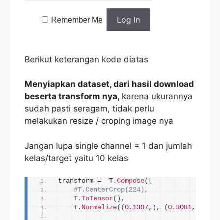
Remember Me
Berikut keterangan kode diatas
Menyiapkan dataset, dari hasil download
beserta transform nya,
karena ukurannya
sudah pasti seragam, tidak perlu
melakukan resize / croping image nya
Jangan lupa single channel = 1 dan jumlah
kelas/target yaitu 10 kelas
transform =  T.
Compose
([
#T.CenterCrop(224),
    T.
ToTensor
()
,
    T.
Normalize
((
0.1307
,
)
, 
(
0.3081
,
))])