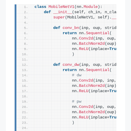
class
MobileNetV1
(
nn.
Module
)
:
def
__init__
(
self, ch_in, n_classes
)
:
super
(
MobileNetV1, self
)
.
__init__
def
conv_bn
(
inp, oup, stride
)
:
return
 nn.
Sequential
(
                nn.
Conv2d
(
inp, oup, 
3
, st
                nn.
BatchNorm2d
(
oup
)
,
                nn.
ReLU
(
inplace=
True
)
)
def
conv_dw
(
inp, oup, stride
)
:
return
 nn.
Sequential
(
# dw
                nn.
Conv2d
(
inp, inp, 
3
, st
                nn.
BatchNorm2d
(
inp
)
,
                nn.
ReLU
(
inplace=
True
)
,
# pw
                nn.
Conv2d
(
inp, oup, 
1
, 
1
,
                nn.
BatchNorm2d
(
oup
)
,
                nn.
ReLU
(
inplace=
True
)
,
)