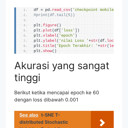
df = pd.
read_csv
(
'checkpoint mobilenetv1 
#print(df.tail(5))
plt.
figure
()
plt.
plot
(
df
[
'loss'
])
plt.
xlabel
(
'epoch'
)
plt.
ylabel
(
'nilai Loss '
+
str
(
df.
loc
[
len
(
d
plt.
title
(
'Epoch Terakhir: '
+
str
(
len
(
df
))
plt.
show
()
Akurasi yang sangat
tinggi
Berikut ketika mencapai epoch ke 60
dengan loss dibawah 0.001
See also
t-SNE T-
distributed Stochastic