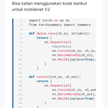
Bisa kalian menggunakan kode berikut
untuk mobilenet V2
import torch.
nn
 as nn
from torchsummary import summary
def
dwise_conv
(
ch_in, stride=
1
)
:
return
(
        nn.
Sequential
(
#depthwise
            nn.
Conv2d
(
ch_in, ch_in, kerne
            nn.
BatchNorm2d
(
ch_in
)
,
            nn.
ReLU6
(
inplace=
True
)
,
)
)
def
conv1x1
(
ch_in, ch_out
)
:
return
(
        nn.
Sequential
(
            nn.
Conv2d
(
ch_in, ch_out, kern
            nn.
BatchNorm2d
(
ch_out
)
,
            nn.
ReLU6
(
inplace=
True
)
)
)