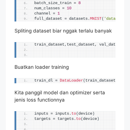
batch_size_train = 
8
num_classes = 
10
channel = 
1
full_dataset = datasets.
MNIST
(
'data'
, tra
Spliting dataset biar nggak terlalu banyak
train_dataset,test_dataset, val_dataset =
                                         
Buatkan loader training
train_dl = 
DataLoader
(
train_dataset,batch
Kita panggil model dan optimizer serta
jenis loss functionnya
inputs = inputs.
to
(
device
)
targets = targets.
to
(
device
)