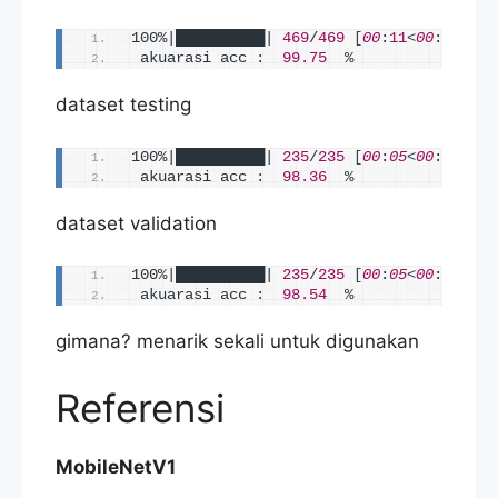
100%|██████████| 
469
/
469
[
00
:
11
<
00
:
00
, 
40
 akuarasi acc 
:
99.75
  %
dataset testing
100%|██████████| 
235
/
235
[
00
:
05
<
00
:
00
, 
39
 akuarasi acc 
:
98.36
  %
dataset validation
100%|██████████| 
235
/
235
[
00
:
05
<
00
:
00
, 
39
 akuarasi acc 
:
98.54
  %
gimana? menarik sekali untuk digunakan
Referensi
MobileNetV1