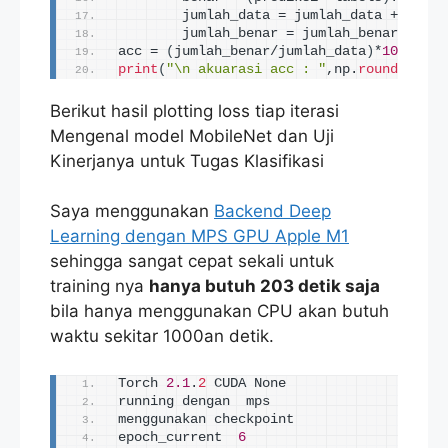
        jumlah_data = jumlah_data + n
        jumlah_benar = jumlah_benar+benar
acc = 
(
jumlah_benar/jumlah_data
)
*
100
print
(
"\n akuarasi acc : "
,np.
round
(
acc.
i
Berikut hasil plotting loss tiap iterasi
Mengenal model MobileNet dan Uji
Kinerjanya untuk Tugas Klasifikasi
Saya menggunakan
Backend Deep
Learning dengan MPS GPU Apple M1
sehingga sangat cepat sekali untuk
training nya
hanya butuh 203 detik saja
bila hanya menggunakan CPU akan butuh
waktu sekitar 1000an detik.
Torch 
2.1
.
2
 CUDA None
running dengan  mps
menggunakan checkpoint
epoch_current  
6