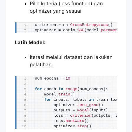
Pilih kriteria (loss function) dan
optimizer yang sesuai.
criterion = nn.
CrossEntropyLoss
()
optimizer = optim.
SGD
(
model.
parameters
()
,
Latih Model:
Iterasi melalui dataset dan lakukan
pelatihan.
num_epochs = 
10
for
 epoch 
in
range
(
num_epochs
)
:
    model.
train
()
for
 inputs, labels 
in
 train_loader:
        optimizer.
zero_grad
()
        outputs = 
model
(
inputs
)
        loss = 
criterion
(
outputs, labels
)
        loss.
backward
()
        optimizer.
step
()