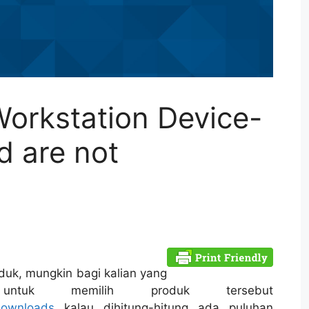
orkstation Device-
d are not
uk, mungkin bagi kalian yang
ntuk memilih produk tersebut
downloads
kalau dihitung-hitung ada puluhan