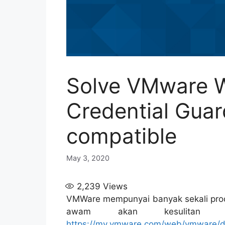
Solve VMware W
Credential Guar
compatible
May 3, 2020
2,239
Views
VMWare mempunyai banyak sekali prod
awam akan kesulitan u
https://my.vmware.com/web/vmware/