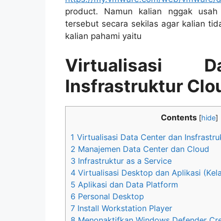
product. Namun kalian nggak usah 
tersebut secara sekilas agar kalian ti
kalian pahami yaitu
Virtualisasi
Insfrastruktur Clo
Contents
[
hide
]
1
Virtualisasi Data Center dan Insfrastr
2
Manajemen Data Center dan Cloud
3
Infrastruktur as a Service
4
Virtualisasi Desktop dan Aplikasi (Kela
5
Aplikasi dan Data Platform
6
Personal Desktop
7
Install Workstation Player
8
Menonaktifkan Windows Defender Cred