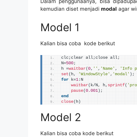
Dalam penggunaanya, bisa dipadupad
kemudian diset menjadi
modal
agar wi
Model 1
Kalian bisa coba kode berikut
clc;clear all;close all;
N=
500
;
h =
waitbar
(
0
,
''
,
'Name'
, 
'Info p
set
(
h, 
'WindowStyle'
,
'modal'
)
;
for
 k=
1
:N    
waitbar
(
k/N, h,
sprintf
(
'pro
pause
(
0.001
)
;
end
close
(
h
)
Model 2
Kalian bisa coba kode berikut