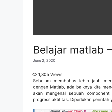
Belajar matlab 
June 2, 2020
1,805
Views
Sebelum membahas lebih jauh meng
dengan Matlab, ada baiknya kita meng
akan mengenal sebuah component 
progress aktifitas. Diperlukan perintah 
<
handle
>
=
waitbar
(
0
, 
'<message s