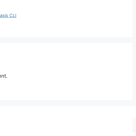
asis CLI
nt.
S
f