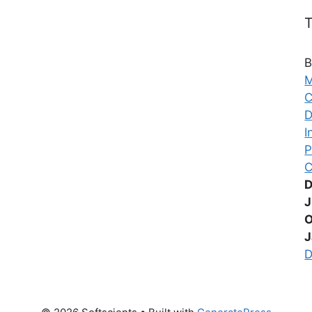
T
B
M
C
D
I
P
C
D
J
O
D