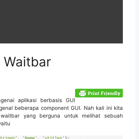
– Waitbar
enai aplikasi berbasis GUI
enal beberapa component GUI. Nah kali ini kita
waitbar yang berguna untuk melihat sebuah
yaitu
tring>'
, 
'Name'
, 
'<title>'
)
;