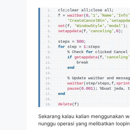
clc;clear all;close all;
f = 
waitbar
(
0
,
'1'
,
'Name'
,
'Info'
'CreateCancelBtn'
,
'setappda
set
(
f, 
'WindowStyle'
,
'modal'
)
;
setappdata
(
f,
'canceling'
,
0
)
;
steps = 
500
;
for
 step = 
1
:steps
    % Check 
for
 clicked Cancel 
if
getappdata
(
f,
'canceling'
        break
end
    % Update waitbar and messag
waitbar
(
step/steps,f,
sprint
pause
(
0.001
)
; %buat jeda, t
end
delete
(
f
)
Sekarang kalau kalian menggunakan wa
nunggu operasi yang melibatkan loopi