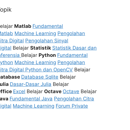
opik
elajar
Matlab
Fundamental
atlab
Machine Learning
Pengolahan
itra Digital
Pengolahan Sinyal
igital
Belajar
Statistik
Statistik Dasar dan
nferensia
Belajar
Python
Fundamental
ython
Machine Learning
Pengolahan
itra Digital Python dan OpenCV
Belajar
atabase
Database Sqlite
Belajar
ulia
Dasar-Dasar Julia
Belajar
ffice
Excel
Belajar
Octave
Octave
Belajar
Java
Fundamental Java
Pengolahan Citra
igital
Machine Learning
Forum Private