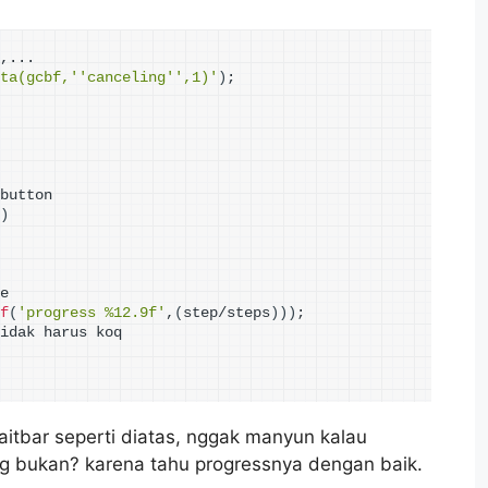
,...
ta(gcbf,'
'canceling'
',1)'
)
;
button
)
e
f
(
'progress %12.9f'
,
(
step/steps
)))
;
idak harus koq
itbar seperti diatas, nggak manyun kalau
ng bukan? karena tahu progressnya dengan baik.