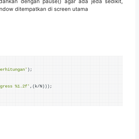
ankan dengan pause() agar ada jeda sedikit,
ndow ditempatkan di screen utama
erhitungan'
)
;
gress %1.2f'
,
(
k/N
)))
;