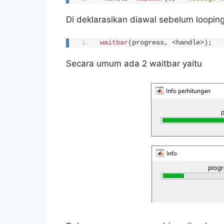
Di deklarasikan diawal sebelum looping
waitbar
(
progress, 
<
handle
>)
;
Secara umum ada 2 waitbar yaitu