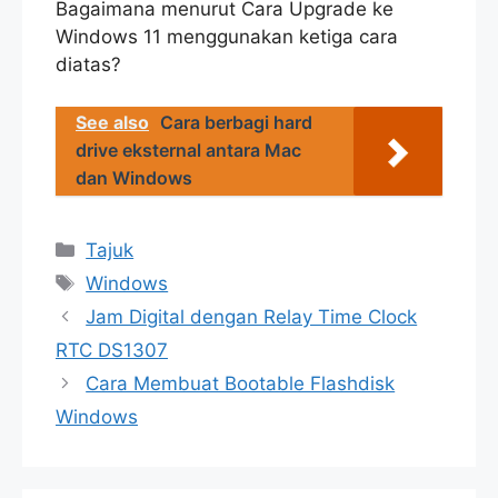
Bagaimana menurut Cara Upgrade ke
Windows 11 menggunakan ketiga cara
diatas?
See also
Cara berbagi hard
drive eksternal antara Mac
dan Windows
Categories
Tajuk
Tags
Windows
Jam Digital dengan Relay Time Clock
RTC DS1307
Cara Membuat Bootable Flashdisk
Windows