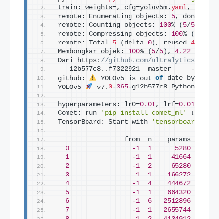
train: weights=, cfg=yolov5m.
yaml
, data=f
remote: Enumerating objects: 
5
, done.
remote: Counting objects: 
100
% 
(
5
/
5
)
, don
remote: Compressing objects: 
100
% 
(
5
/
5
)
, 
remote: Total 
5
(
delta 
0
)
, reused 
4
(
delt
Membongkar objek: 
100
% 
(
5
/
5
)
, 
4.22
 kibibi
Dari https:
//github.com/ultralytics/yolov
   12b577c8..f7322921  master     -
>
 orig
github: 
 YOLOv5 is out 
of
 date by 
1
 com
YOLOv5 
 v7.
0
-
365
-g12b577c8 Python-
3.11
.
hyperparameters: lr0=
0.01
, lrf=
0.01
, mome
Comet: run 
'pip install comet_ml'
 to auto
TensorBoard: Start with 
'tensorboard --lo
                 from  n    params  modul
0
-1
1
5280
  model
1
-1
1
41664
  model
2
-1
2
65280
  model
3
-1
1
166272
  model
4
-1
4
444672
  model
5
-1
1
664320
  model
6
-1
6
2512896
  model
7
-1
1
2655744
  model
8
-1
2
4134912
  model