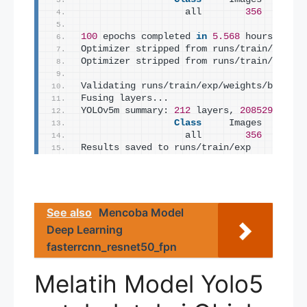
                   all        
356
100
 epochs completed 
in
5.568
 hours.
Optimizer stripped from runs/train/exp/we
Optimizer stripped from runs/train/exp/we
Validating runs/train/exp/weights/best.
pt
Fusing layers... 
YOLOv5m summary: 
212
 layers, 
20852934
 par
Class
     Images  Instan
                   all        
356
Results saved to runs/train/exp
See also
Mencoba Model
Deep Learning
fasterrcnn_resnet50_fpn
Melatih Model Yolo5