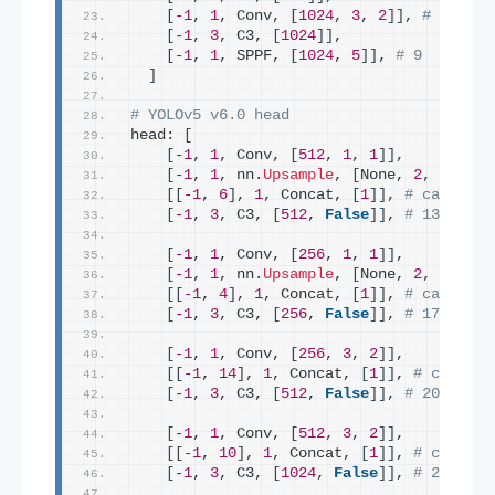
[
-1
, 
1
, Conv, 
[
1024
, 
3
, 
2
]]
, 
# 7-P5/3
[
-1
, 
3
, C3, 
[
1024
]]
,
[
-1
, 
1
, SPPF, 
[
1024
, 
5
]]
, 
# 9
]
# YOLOv5 v6.0 head
head: 
[
[
-1
, 
1
, Conv, 
[
512
, 
1
, 
1
]]
,
[
-1
, 
1
, nn.
Upsample
, 
[
None, 
2
, 
"neare
[[
-1
, 
6
]
, 
1
, Concat, 
[
1
]]
, 
# cat back
[
-1
, 
3
, C3, 
[
512
, 
False
]]
, 
# 13
[
-1
, 
1
, Conv, 
[
256
, 
1
, 
1
]]
,
[
-1
, 
1
, nn.
Upsample
, 
[
None, 
2
, 
"neare
[[
-1
, 
4
]
, 
1
, Concat, 
[
1
]]
, 
# cat back
[
-1
, 
3
, C3, 
[
256
, 
False
]]
, 
# 17 (P3/8
[
-1
, 
1
, Conv, 
[
256
, 
3
, 
2
]]
,
[[
-1
, 
14
]
, 
1
, Concat, 
[
1
]]
, 
# cat hea
[
-1
, 
3
, C3, 
[
512
, 
False
]]
, 
# 20 (P4/1
[
-1
, 
1
, Conv, 
[
512
, 
3
, 
2
]]
,
[[
-1
, 
10
]
, 
1
, Concat, 
[
1
]]
, 
# cat hea
[
-1
, 
3
, C3, 
[
1024
, 
False
]]
, 
# 23 (P5/