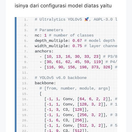
isinya dari configurasi model diatas yaitu
# Ultralytics YOLOv5 
, AGPL-3.0 license
# Parameters
nc: 
1
# number of classes
depth_multiple: 
0.67
# model depth multip
width_multiple: 
0.75
# layer channel mult
anchors:
  - 
[
10
, 
13
, 
16
, 
30
, 
33
, 
23
]
# P3/8
  - 
[
30
, 
61
, 
62
, 
45
, 
59
, 
119
]
# P4/16
  - 
[
116
, 
90
, 
156
, 
198
, 
373
, 
326
]
# P5/32
# YOLOv5 v6.0 backbone
backbone:
# [from, number, module, args]
[
[
-1
, 
1
, Conv, 
[
64
, 
6
, 
2
, 
2
]]
, 
# 0-P1/
[
-1
, 
1
, Conv, 
[
128
, 
3
, 
2
]]
, 
# 1-P2/4
[
-1
, 
3
, C3, 
[
128
]]
,
[
-1
, 
1
, Conv, 
[
256
, 
3
, 
2
]]
, 
# 3-P3/8
[
-1
, 
6
, C3, 
[
256
]]
,
[
-1
, 
1
, Conv, 
[
512
, 
3
, 
2
]]
, 
# 5-P4/16
[
-1
, 
9
, C3, 
[
512
]]
,