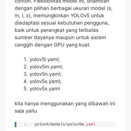
contoh. Fleksibilitas model ini, ditambah
dengan pilihan berbagai ukuran model (s,
m, l, x), memungkinkan YOLOv5 untuk
diadaptasi sesuai kebutuhan pengguna,
baik untuk perangkat yang terbatas
sumber dayanya maupun untuk sistem
canggih dengan GPU yang kuat.
yolov5l.yaml;
yolov5m.yaml;
yolov5n.yaml;
yolov5s.yaml;
yolov5x.yaml
kita hanya menggunakan yang dibawah ini
saja yaitu
yolov5/models/yolov5m.
yaml