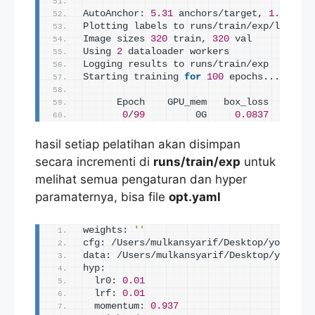
AutoAnchor: 
5.31
 anchors/target, 
1.000
 Be
Plotting labels to runs/train/exp/labels.
Image sizes 
320
 train, 
320
 val
Using 
2
 dataloader workers
Logging results to runs/train/exp
Starting training 
for
100
 epochs...
      Epoch    GPU_mem   box_loss   obj_l
0
/
99
         0G     
0.0837
0.01
hasil setiap pelatihan akan disimpan
secara incrementi di
runs/train/exp
untuk
melihat semua pengaturan dan hyper
paramaternya, bisa file
opt.yaml
weights: 
''
cfg: /Users/mulkansyarif/Desktop/yolov5/m
data: /Users/mulkansyarif/Desktop/yolov5/
hyp:
  lr0: 
0.01
  lrf: 
0.01
  momentum: 
0.937