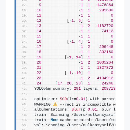
9
-1
1
1476864
  model
10
-1
1
295680
  model
11
-1
1
0
  torch
12
[
-1
, 
6
]
1
0
  model
13
-1
2
1182720
  model
14
-1
1
74112
  model
15
-1
1
0
  torch
16
[
-1
, 
4
]
1
0
  model
17
-1
2
296448
  model
18
-1
1
332160
  model
19
[
-1
, 
14
]
1
0
  model
20
-1
2
1035264
  model
21
-1
1
1327872
  model
22
[
-1
, 
10
]
1
0
  model
23
-1
2
4134912
  model
24
[
17
, 
20
, 
23
]
1
24246
  model
YOLOv5m summary: 
291
 layers, 
20871318
 par
optimizer: 
SGD
(
lr=
0.01
)
 with parameter gr
WARNING 
 --rect is incompatible with Da
albumentations: 
Blur
(
p=
0.01
, blur_limit=
(
train: Scanning /Users/mulkansyarif/Deskt
train: 
New
 cache created: /Users/mulkansy
val: Scanning /Users/mulkansyarif/Desktop