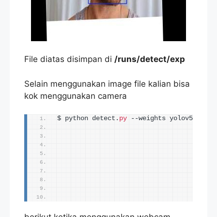
File diatas disimpan di
/runs/detect/exp
Selain menggunakan image file kalian bisa
kok menggunakan camera
$ python detect.
py
 --weights yolov5s.
pt
 -
                                         
                                         
                                         
                                         
                                         
                                         