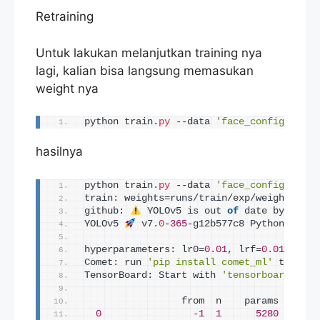
Retraining
Untuk lakukan melanjutkan training nya
lagi, kalian bisa langsung memasukan
weight nya
python train.
py
 --data 
'face_config_datas
hasilnya
python train.
py
 --data 
'face_config_datas
train: weights=runs/train/exp/weights/bes
github: 
 YOLOv5 is out 
of
 date by 
1
 com
YOLOv5 
 v7.
0
-
365
-g12b577c8 Python-
3.11
.
hyperparameters: lr0=
0.01
, lrf=
0.01
, mome
Comet: run 
'pip install comet_ml'
 to auto
TensorBoard: Start with 
'tensorboard --lo
                 from  n    params  modul
0
-1
1
5280
  model