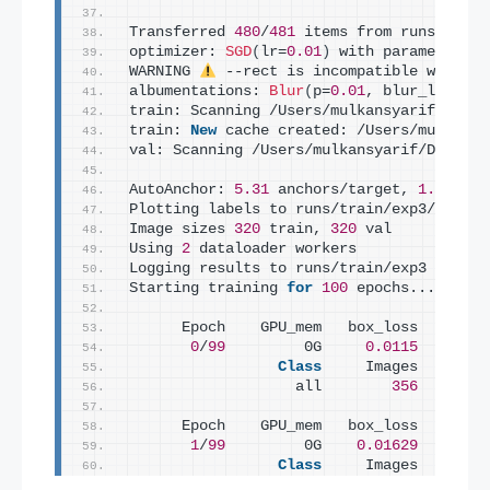
Transferred 
480
/
481
 items from runs/train
optimizer: 
SGD
(
lr=
0.01
)
 with parameter gr
WARNING 
 --rect is incompatible with Da
albumentations: 
Blur
(
p=
0.01
, blur_limit=
(
train: Scanning /Users/mulkansyarif/Deskt
train: 
New
 cache created: /Users/mulkansy
val: Scanning /Users/mulkansyarif/Desktop
AutoAnchor: 
5.31
 anchors/target, 
1.000
 Be
Plotting labels to runs/train/exp3/labels
Image sizes 
320
 train, 
320
 val
Using 
2
 dataloader workers
Logging results to runs/train/exp3
Starting training 
for
100
 epochs...
      Epoch    GPU_mem   box_loss   obj_l
0
/
99
         0G     
0.0115
0.004
Class
     Images  Instan
                   all        
356
      Epoch    GPU_mem   box_loss   obj_l
1
/
99
         0G    
0.01629
0.004
Class
     Images  Instan