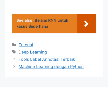
See also
Belajar RNN untuk
kasus Sederhana
Categories
Tutorial
Tags
Deep Learning
Tools Label Annotasi Terbaik
Machine Learning dengan Python