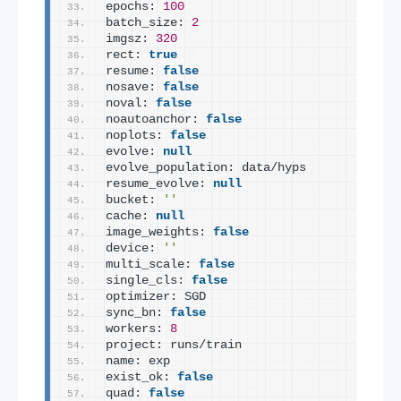
epochs: 
100
batch_size: 
2
imgsz: 
320
rect: 
true
resume: 
false
nosave: 
false
noval: 
false
noautoanchor: 
false
noplots: 
false
evolve: 
null
evolve_population: data/hyps
resume_evolve: 
null
bucket: 
''
cache: 
null
image_weights: 
false
device: 
''
multi_scale: 
false
single_cls: 
false
optimizer: SGD
sync_bn: 
false
workers: 
8
project: runs/train
name: exp
exist_ok: 
false
quad: 
false