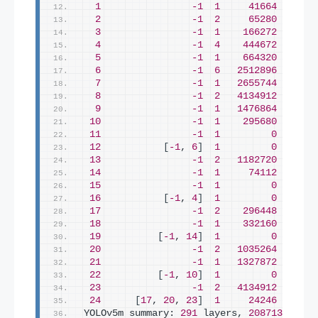
1
-1
1
41664
  model
2
-1
2
65280
  model
3
-1
1
166272
  model
4
-1
4
444672
  model
5
-1
1
664320
  model
6
-1
6
2512896
  model
7
-1
1
2655744
  model
8
-1
2
4134912
  model
9
-1
1
1476864
  model
10
-1
1
295680
  model
11
-1
1
0
  torch
12
[
-1
, 
6
]
1
0
  model
13
-1
2
1182720
  model
14
-1
1
74112
  model
15
-1
1
0
  torch
16
[
-1
, 
4
]
1
0
  model
17
-1
2
296448
  model
18
-1
1
332160
  model
19
[
-1
, 
14
]
1
0
  model
20
-1
2
1035264
  model
21
-1
1
1327872
  model
22
[
-1
, 
10
]
1
0
  model
23
-1
2
4134912
  model
24
[
17
, 
20
, 
23
]
1
24246
  model
YOLOv5m summary: 
291
 layers, 
20871318
 par