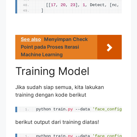
[[
17
, 
20
, 
23
]
, 
1
, Detect, 
[
nc, anchor
]
See also
Menyimpan Check
Point pada Proses Iterasi
Machine Learning
Training Model
Jika sudah siap semua, kita lakukan
training dengan kode berikut
python train.
py
 --data 
'face_config_datas
berikut output dari training diatas!
python train.
py
 --data 
'face_config_datas