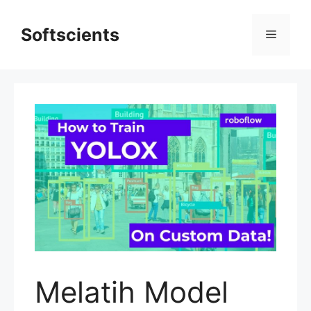
Skip
to
Softscients
Menu
content
Melatih Model