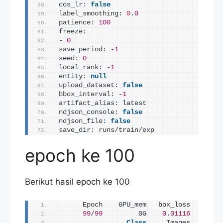
cos_lr: 
false
label_smoothing: 
0
.
0
patience: 
100
freeze:
- 
0
save_period: 
-1
seed: 
0
local_rank: 
-1
entity: 
null
upload_dataset: 
false
bbox_interval: 
-1
artifact_alias: latest
ndjson_console: 
false
ndjson_file: 
false
save_dir: runs/train/exp
epoch ke 100
Berikut hasil epoch ke 100
      Epoch    GPU_mem   box_loss   obj_l
99
/
99
         0G    
0.01116
0.004
Class
     Images  Instan