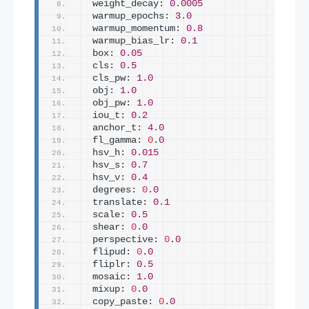
  weight_decay: 
0.0005
  warmup_epochs: 
3.0
  warmup_momentum: 
0.8
  warmup_bias_lr: 
0.1
  box: 
0.05
  cls: 
0.5
  cls_pw: 
1.0
  obj: 
1.0
  obj_pw: 
1.0
  iou_t: 
0.2
  anchor_t: 
4.0
  fl_gamma: 
0
.
0
  hsv_h: 
0.015
  hsv_s: 
0.7
  hsv_v: 
0.4
  degrees: 
0
.
0
  translate: 
0.1
  scale: 
0.5
  shear: 
0
.
0
  perspective: 
0
.
0
  flipud: 
0
.
0
  fliplr: 
0.5
  mosaic: 
1.0
  mixup: 
0
.
0
  copy_paste: 
0
.
0