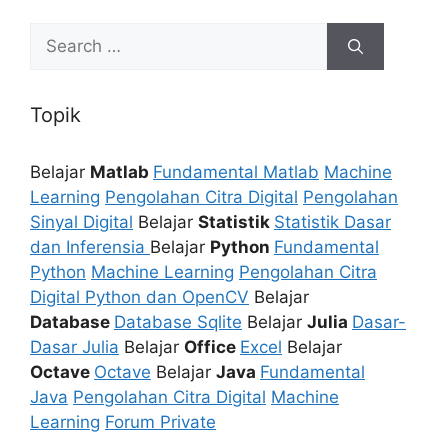
Search
for:
Topik
Belajar
Matlab
Fundamental Matlab
Machine
Learning
Pengolahan Citra Digital
Pengolahan
Sinyal Digital
Belajar
Statistik
Statistik Dasar
dan Inferensia
Belajar
Python
Fundamental
Python
Machine Learning
Pengolahan Citra
Digital Python dan OpenCV
Belajar
Database
Database Sqlite
Belajar
Julia
Dasar-
Dasar Julia
Belajar
Office
Excel
Belajar
Octave
Octave
Belajar
Java
Fundamental
Java
Pengolahan Citra Digital
Machine
Learning
Forum Private