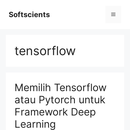
Skip
to
Softscients
Menu
content
tensorflow
Memilih Tensorflow
atau Pytorch untuk
Framework Deep
Learning