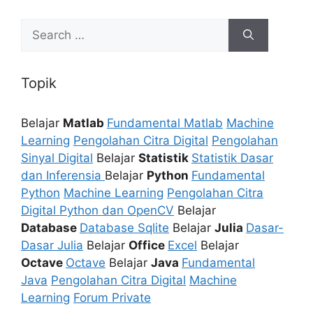
Search
for:
Topik
Belajar
Matlab
Fundamental Matlab
Machine
Learning
Pengolahan Citra Digital
Pengolahan
Sinyal Digital
Belajar
Statistik
Statistik Dasar
dan Inferensia
Belajar
Python
Fundamental
Python
Machine Learning
Pengolahan Citra
Digital Python dan OpenCV
Belajar
Database
Database Sqlite
Belajar
Julia
Dasar-
Dasar Julia
Belajar
Office
Excel
Belajar
Octave
Octave
Belajar
Java
Fundamental
Java
Pengolahan Citra Digital
Machine
Learning
Forum Private