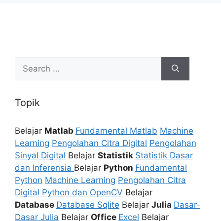
Search
for:
Topik
Belajar
Matlab
Fundamental Matlab
Machine
Learning
Pengolahan Citra Digital
Pengolahan
Sinyal Digital
Belajar
Statistik
Statistik Dasar
dan Inferensia
Belajar
Python
Fundamental
Python
Machine Learning
Pengolahan Citra
Digital Python dan OpenCV
Belajar
Database
Database Sqlite
Belajar
Julia
Dasar-
Dasar Julia
Belajar
Office
Excel
Belajar