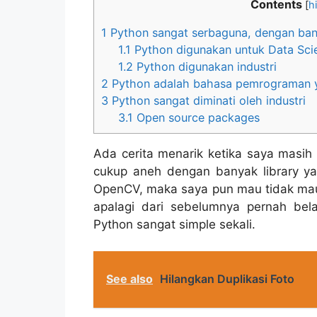
Contents
[
h
1
Python sangat serbaguna, dengan ba
1.1
Python digunakan untuk Data Sci
1.2
Python digunakan industri
2
Python adalah bahasa pemrograman y
3
Python sangat diminati oleh industri
3.1
Open source packages
Ada cerita menarik ketika saya masi
cukup aneh dengan banyak library ya
OpenCV, maka saya pun mau tidak mau
apalagi dari sebelumnya pernah bel
Python sangat simple sekali.
See also
Hilangkan Duplikasi Foto